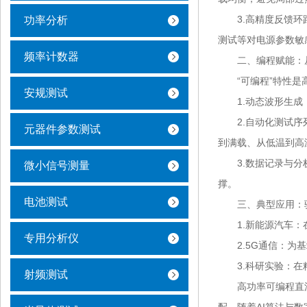
3.高精度反馈环路：
功率分析
测试等对电源参数敏
频率计数器
二、编程赋能：从
“可编程”特性是高
安规测试
1.动态波形生成：
2.自动化测试序列
元器件参数测试
到满载、从低温到高
3.数据记录与分析
微小信号测量
撑。
电池测试
三、典型应用：驱
1.新能源汽车：在
专用分析仪
2.5G通信：为基
3.科研实验：在粒
射频测试
高功率可编程直流