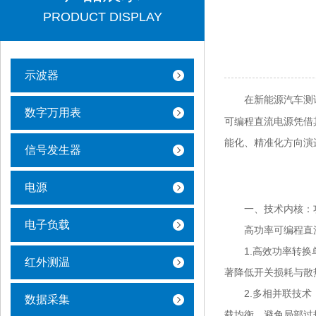
PRODUCT DISPLAY
示波器
在新能源汽车测试
数字万用表
可编程直流电源凭借
能化、精准化方向演
信号发生器
电源
一、技术内核：功
电子负载
高功率可编程直流电
1.高效功率转换单
红外测温
著降低开关损耗与散热
2.多相并联技术：
数据采集
载均衡，避免局部过