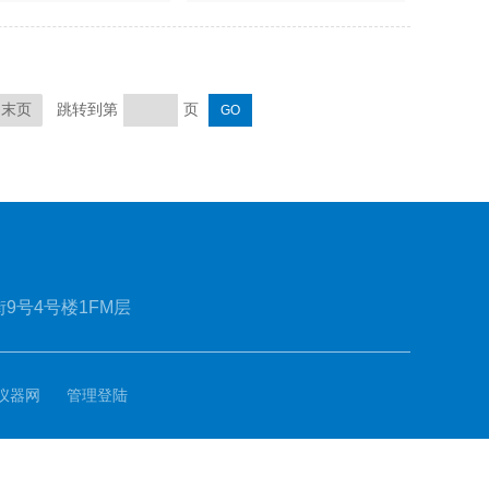
跳转到第
页
末页
9号4号楼1FM层
仪器网
管理登陆