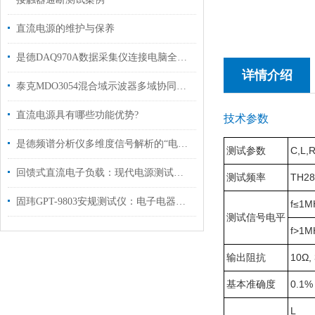
直流电源的维护与保养
是德DAQ970A数据采集仪连接电脑全攻略
详情介绍
泰克MDO3054混合域示波器多域协同的调试全能王
直流电源具有哪些功能优势?
技术参数
是德频谱分析仪多维度信号解析的“电子显微镜”
测试参数
C,L,
回馈式直流电子负载：现代电源测试与调试的得力助手
测试频率
TH28
固玮GPT-9803安规测试仪：电子电器产品安全测试的得力助手
f≤1M
测试信号电平
f>1M
输出阻抗
10Ω,
基本准确度
0.1%
L