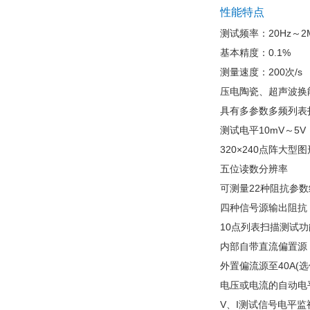
性能特点
测试频率：20Hz～2
基本精度：0.1%
测量速度：200次/s
压电陶瓷、超声波换
具有多参数多频列表
测试电平10mV～5V
320×240点阵大型
五位读数分辨率
可测量22种阻抗参数
四种信号源输出阻抗
10点列表扫描测试功
内部自带直流偏置源
外置偏流源至40A(选
电压或电流的自动电平
V、I测试信号电平监