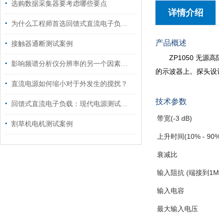
选购数据采集器要考虑哪些要点
详情介绍
为什么工程师首选回馈式直流电子负载进行电源测试？
产品概述
接触器通断测试案例
ZP1050 无
影响频谱分析仪分辨率的另一个因素是本地振荡器的频率稳定度
的示波器上。探头设
直流电源如何缩小对于外发生的搅扰？
技术参数
回馈式直流电子负载：现代电源测试与调试的得力助手
带宽(-3 dB)
割草机电机测试案例
上升时间(10% - 90%
衰减比
输入阻抗 (端接到1M
输入电容
最大输入电压