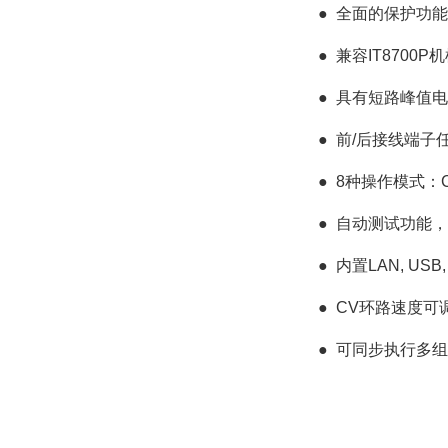
●
全面的保护功能：O
●
兼容IT8700
●
具有短路峰值电
●
前/后接线端子
●
8种操作模式：CC/ 
●
自动测试功能，
●
内置LAN, U
●
CV环路速度可
●
可同步执行多组