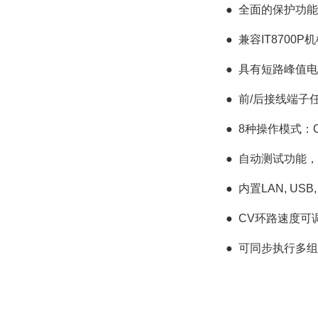
●
全面的保护功能：O
●
兼容IT8700
●
具有短路峰值电
●
前/后接线端子
●
8种操作模式：CC/ 
●
自动测试功能，
●
内置LAN, U
●
CV环路速度可
●
可同步执行多组