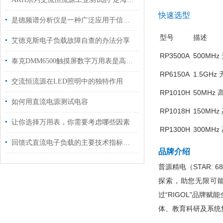
快速选型
是德频谱分析仪是一种广泛应用于信号处理和通信领域的仪器
型号
描述
艾德克斯电子负载故障自查的办法分享
RP3500A
500MH
泰克DMM6500触摸屏数字万用表是高精度测量的得力助手
RP6150A
1.5GH
交流恒流源在LED照明中的独特作用
RP1010H
50MHz 
如何用直流电源测试电容
RP1018H
150MHz
让你选择万用表，你需要考虑哪些因素
RP1300H
300MHz
回馈式直流电子负载的主要技术指标说明
品牌介绍
普源精电（STAR:
探索，助您无限可
过“RIGOL"品
体、教育科研及系统