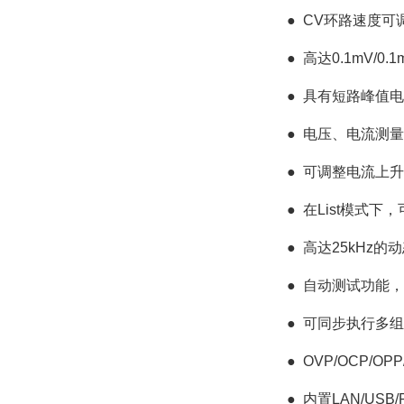
●
CV环路速度可
●
高达0.1mV/0
●
具有短路峰值电
●
电压、电流测量速
●
可调整电流上升
●
在List模式下
●
高达25kHz的动
●
自动测试功能，
●
可同步执行多组
●
OVP/OCP/O
●
内置LAN/USB