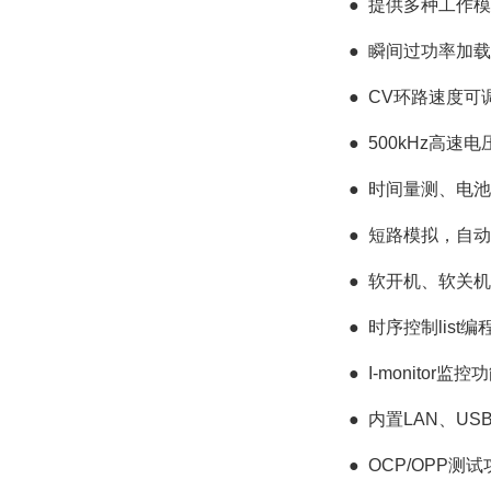
●
提供多种工作模式
●
瞬间过功率加载
●
CV环路速度可
●
500kHz高速
●
时间量测、电池
●
短路模拟，自动
●
软开机、软关机，
●
时序控制list编
●
I-monitor监控
●
内置LAN、US
●
OCP/OPP测