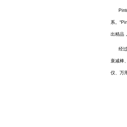
Pi
系。“P
出精品
经
衰减棒
仪、万