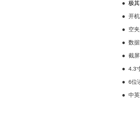
●
极其
●
开机
●
空夹
●
数据
●
截屏
●
4.
●
6位
●
中英