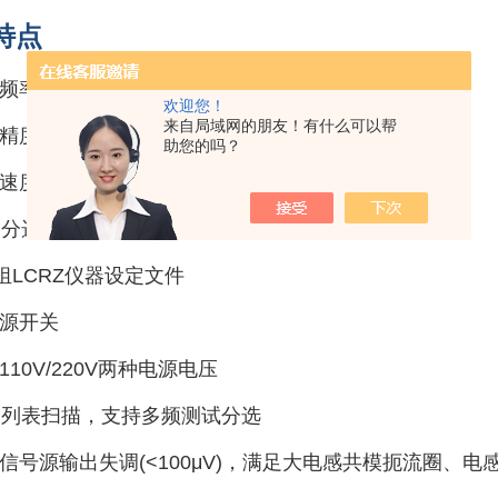
特点
频率：50Hz-100kHz，分辨率：11频点
欢迎您！
来自局域网的朋友！有什么可以帮
精度：0.1%
助您的吗？
速度：最快19ms，支持低频高速：TX4+3ms
档分选，前面板LED显示
0组LCRZ仪器设定文件
源开关
110V/220V两种电源电压
点列表扫描，支持多频测试分选
信号源输出失调(<100μV)，满足大电感共模扼流圈、电