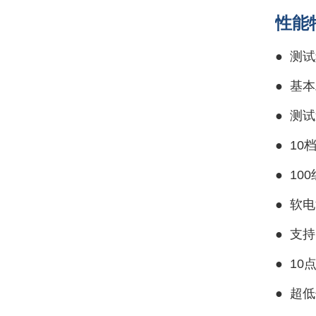
性能
● 测试
●
基本
●
测试
●
10
●
10
●
软电
●
支持
●
10
●
超低