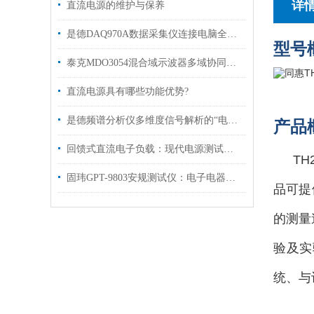
详
直流电源的维护与保养
是德DAQ970A数据采集仪连接电脑全攻略
型号
泰克MDO3054混合域示波器多域协同的调试全能王
直流电源具有哪些功能优势?
是德频谱分析仪多维度信号解析的“电子显微镜”
产品
回馈式直流电子负载：现代电源测试与调试的得力助手
T
固玮GPT-9803安规测试仪：电子电器产品安全测试的得力助手
品可提供
的测量
验及实
统、与