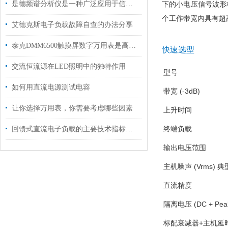
是德频谱分析仪是一种广泛应用于信号处理和通信领域的仪器
下的小电压信号波形
个工作带宽内具有超
艾德克斯电子负载故障自查的办法分享
泰克DMM6500触摸屏数字万用表是高精度测量的得力助手
快速选型
交流恒流源在LED照明中的独特作用
型号
如何用直流电源测试电容
带宽 (-3dB)
让你选择万用表，你需要考虑哪些因素
上升时间
终端负载
回馈式直流电子负载的主要技术指标说明
输出电压范围
主机噪声 (Vrms) 
直流精度
隔离电压 (DC + Peak
标配衰减器+主机延