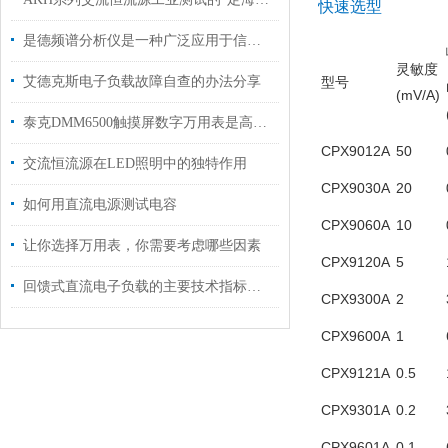
快速选型
是德频谱分析仪是一种广泛应用于信号处理和通信领域的仪器
灵敏度
艾德克斯电子负载故障自查的办法分享
型号
(mV/A)
泰克DMM6500触摸屏数字万用表是高精度测量的得力助手
CPX9012A
50
交流恒流源在LED照明中的独特作用
CPX9030A
20
如何用直流电源测试电容
CPX9060A
10
让你选择万用表，你需要考虑哪些因素
CPX9120A
5
回馈式直流电子负载的主要技术指标说明
CPX9300A
2
CPX9600A
1
CPX9121A
0.5
CPX9301A
0.2
CPX9601A
0.1