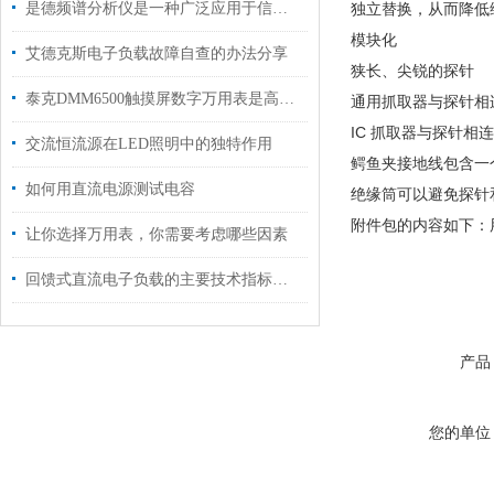
是德频谱分析仪是一种广泛应用于信号处理和通信领域的仪器
独立替换，从而降低
模块化
艾德克斯电子负载故障自查的办法分享
狭长、尖锐的探针
泰克DMM6500触摸屏数字万用表是高精度测量的得力助手
通用抓取器与探针相连
IC 抓取器与探针相
交流恒流源在LED照明中的独特作用
鳄鱼夹接地线包含一
如何用直流电源测试电容
绝缘筒可以避免探针
附件包的内容如下：
让你选择万用表，你需要考虑哪些因素
回馈式直流电子负载的主要技术指标说明
产品
您的单位