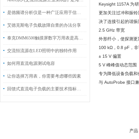
Keysight 11
是德频谱分析仪是一种广泛应用于信号处理和通信领域的仪器
更加关注过冲和振铃
决了连接引起的谐振
艾德克斯电子负载故障自查的办法分享
2.5 GHz 带宽
泰克DMM6500触摸屏数字万用表是高精度测量的得力助手
外形纤小，使探测更
100 kΩ，0.8 p
交流恒流源在LED照明中的独特作用
± 15 V 偏置
如何用直流电源测试电容
5 V 峰峰值动态范围
专为降低设备负载和
让你选择万用表，你需要考虑哪些因素
与 AutoProbe 接口
回馈式直流电子负载的主要技术指标说明
产品