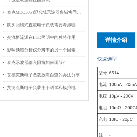
泰克MDO3054混合域示波器多域协同的调试全能王
购买回馈式直流电子负载需要考虑哪些要素？
交流恒流源在LED照明中的独特作用
详情介绍
影响频谱分析仪分辨率的另一个因素是本地振荡器的频率稳定度
快速选型
泰克示波器输入阻抗如何调节?
型号
6514
艾德克斯电子负载故障自查的办法分享
电流
100aA - 20mA
艾德克斯电子负载用于测试和模拟电源的负载条件
电压
10µV - 200V
电阻
10mΩ - 200G
充电
10fC - 20μC
源
-