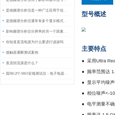
是德频谱分析仪是一种广泛应用于信号处理和通信领域的仪器
型号概述
是德频谱分析仪通常有多个显示模式，包括对数型和线性型
影响频谱分析仪分辨率的另一个因素是本地振荡器的频率稳定度
你知道直流电源为什么要进行滤波吗
主要特点
接触器通断测试案例
●
采用Ultra Re
直流恒流源是什么？
●
频率范围达 1.
固玮GPT-9803安规测试仪：电子电器产品安全测试的得力助手
●
显示平均噪声电
●
相位噪声<-10
●
电平测量不确定
●
频率达 1.5 