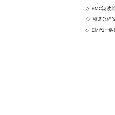
◇
EMC滤波
◇
频谱分析
◇
EMI预一