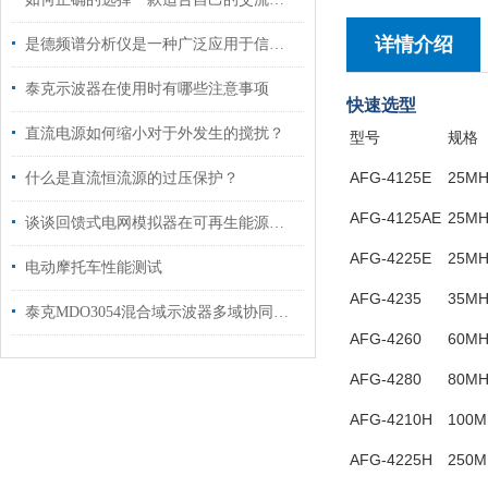
详情介绍
是德频谱分析仪是一种广泛应用于信号处理和通信领域的仪器
泰克示波器在使用时有哪些注意事项
快
速选型
直流电源如何缩小对于外发生的搅扰？
型号
规格
AFG-4125E
25M
什么是直流恒流源的过压保护？
AFG-4125AE
25M
谈谈回馈式电网模拟器在可再生能源中的关键作用
AFG-4225E
25M
电动摩托车性能测试
AFG-4235
35M
泰克MDO3054混合域示波器多域协同的调试全能王
AFG-4260
60M
AFG-4280
80M
AFG-4210H
100
AFG-4225H
250