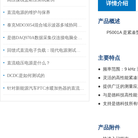
详情介绍
直流电源的维护与保养
产品概述
泰克MDO3054混合域示波器多域协同的调试全能王
P5001A 是
是德DAQ970A数据采集仪连接电脑全攻略
回馈式直流电子负载：现代电源测试与调试的得力助手
主要特点
直流稳压电源是什么？
●
频率范围：9 kHz 至
DCDC是如何测试的
●
灵活的高性能紧凑型
●
提供广泛的测量应
针对新能源汽车PTC水暖加热器的直流测试方案
●
与是德科技高性能 
●
支持是德科技所有
产品附件