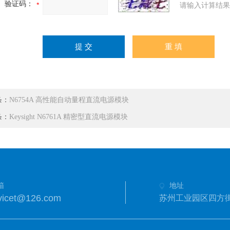
验证码：
请输入计算结果
条：
N6754A 高性能自动量程直流电源模块
条：
Keysight N6761A 精密型直流电源模块
箱
地址
icet@126.com
苏州工业园区四方街