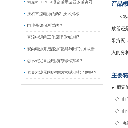
泰克MDO3054混合域示波器多域协同的调试全能王
产品
浅析直流电源的两种技术指标
Ke
电池是如何测试的？
放器还是
直流电源的工作原理你知道吗
果搭配 
双向电源开启能源“循环利用”的测试新纪元
入的分
怎么确定直流电源的输出功率？
泰克示波器的8种触发模式你都了解吗？
主要
● 额定
◇ 电压
◇
电
◇
功