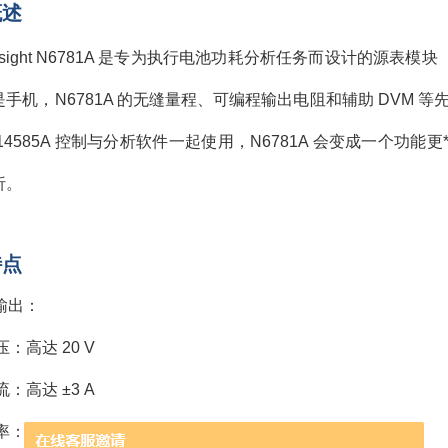
概述
ysight N6781A 是专为执行电池功耗分析任务而设计的源表模
手机，N6781A 的无缝量程、可编程输出电阻和辅助 DVM
14585A 控制与分析软件一起使用，N6781A 会变成一个
析。
特点
输出：
：高达 20 V
流：高达 ±3 A
率：20 W