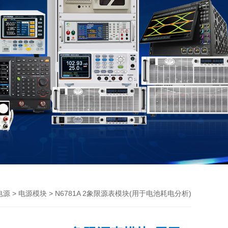
>
> N6781A 2象限源表模块(用于电池耗电分析)
电源
电源模块