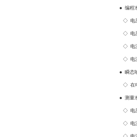
●
编程准
◇
电压
◇
电压
◇
电流
◇
电流
●
瞬态
◇
在电
●
测量准
◇
电
◇
电
◇
电