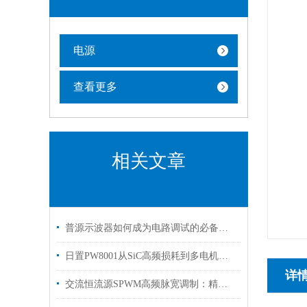
电源
查看更多
相关文章
普源示波器如何成为电路调试的必备神器？
日置PW8001从SiC高频损耗到多电机系统的“精密测量中枢”
详
交流恒流源SPWM高频脉宽调制：精准控流与高效能转换的技术突破