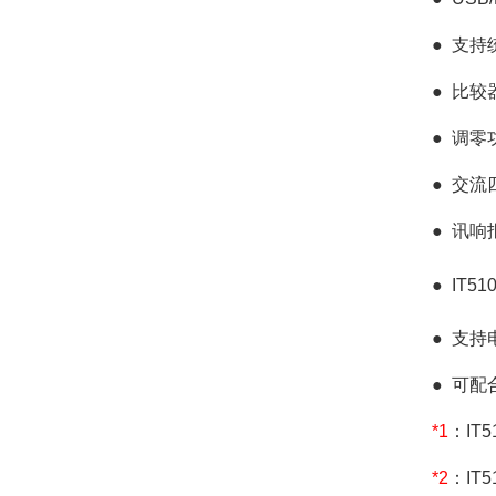
●
支持
●
比较器
●
调零
●
交流
●
讯响
●
IT5
●
支持
●
可配
*1
：IT5
*2
：IT5