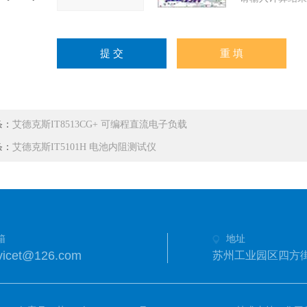
条：
艾德克斯IT8513CG+ 可编程直流电子负载
条：
艾德克斯IT5101H 电池内阻测试仪
箱
地址
icet@126.com
苏州工业园区四方街