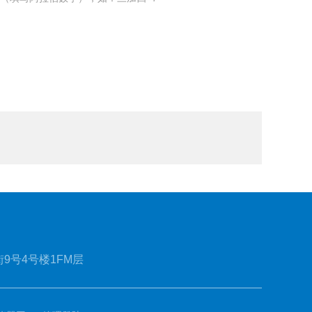
9号4号楼1FM层