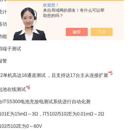
欢迎您！
来自局域网的朋友！有什么可以帮
统计运算，通过USB存储数据
助您的吗？
功能：HI/IN/LOW显示分选结果
功能：全量程短路清零
四端子测试
报警
*5
102单机高达16通道测试 ，且支持达17台主从连接扩展
*6
电池在线测试
合ITS5300电池充放电测试系统进行自动化测
101E为15mΩ～3Ω，IT5102/5102E为0.01mΩ～2Ω
102/5102E为0～60V