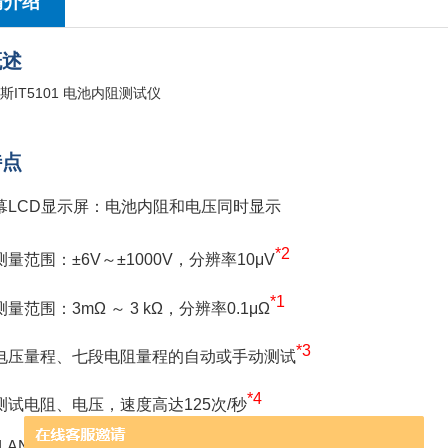
情介绍
概述
特点
屏幕LCD显示屏：电池内阻和电压同时显示
*2
量范围：±6V～±1000V，分辨率10μV
*1
量范围：3mΩ ～ 3 kΩ，分辨率0.1μΩ
*3
电压量程、七段电阻量程的自动或手动测试
*4
测试电阻、电压，速度高达125次/秒
/LAN通讯接口，支持SCPI协议