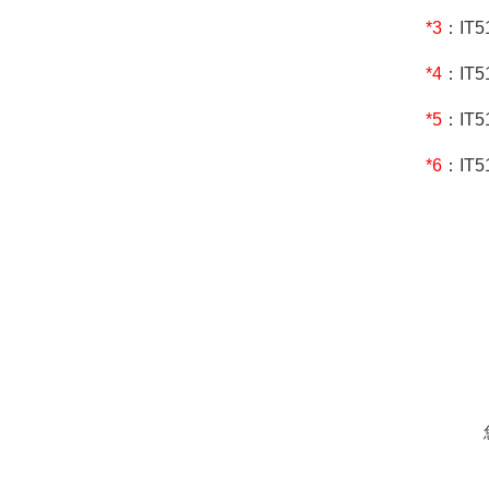
*3
：IT
*4
：IT5
*5
：IT
*6
：IT