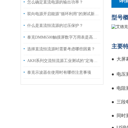
详
怎么确定直流电源的输出功率？
双向电源开启能源“循环利用”的测试新纪元
型号
什么是直流恒流源的过压保护？
泰克DMM6500触摸屏数字万用表是高精度测量的得力助手
主要
选择直流恒流源时需要考虑哪些因素？
● 大
AKH系列交流恒流源工业测试的“定海神针”
泰克示波器在使用时有哪些注意事项
●
电压测
●
电阻测
●
三段
●
同时
●
USB