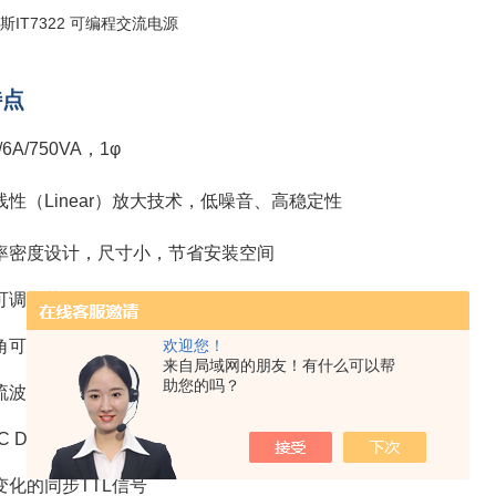
特点
/6A/750VA，1φ
线性（Linear）放大技术，低噪音、高稳定性
率密度设计，尺寸小，节省安装空间
调，范围：45Hz- 500Hz
可调，范围：0-360°
欢迎您！
来自局域网的朋友！有什么可以帮
助您的吗？
流波峰因素，适用于浪涌电流测试
AC Dimmer 调光/调速器模拟功能
变化的同步TTL信号