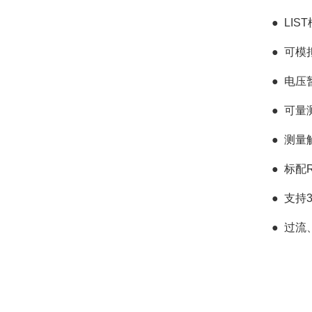
●
LI
●
可模
●
电压
●
可量
●
测量解
●
标配R
●
支持3
●
过流