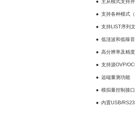
● 主从模式支持
●
支持各种模式（
●
支持LIST序列
●
低涟波和低噪音
●
高分辨率及精度
●
支持源OVP/O
●
远端量测功能
●
模拟量控制接口
●
内置USB/RS2