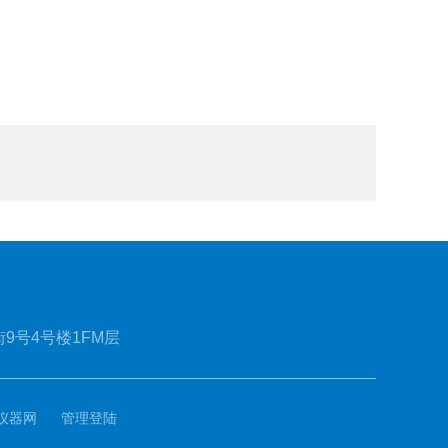
9号4号楼1FM层
仪器网
管理登陆