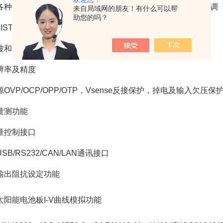
各种模式（CV/CC/CP），边沿独立设定，上升和下降时间可调
来自局域网的朋友！有什么可以帮
助您的吗？
IST序列文件
波和低噪音
辨率及精度
OVP/OCP/OPP/OTP，Vsense反接保护，掉电及输入欠压保
量测功能
量控制接口
SB/RS232/CAN/LAN通讯接口
输出阻抗设定功能
太阳能电池板I-V曲线模拟功能