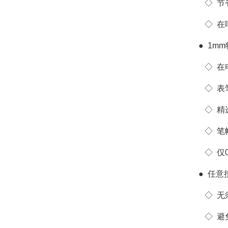
◇
节
◇
在
●
1m
◇
在
◇
表
◇
精
◇
笔
◇
仅
●
任意
◇
无
◇
避