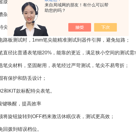
省成本：减少保险丝的替换；
来自局域网的朋友！有什么可以帮
助您的吗？
嘈杂黑暗环境中，通过闪灯来达到报警效果。
m特尖表笔，应对电路板测试
电路板测试时，1mm笔尖能精准测试到器件引脚，避免短路；
笔直径比普通表笔细20%，能靠的更近，满足狭小空间的测试需
选笔尖材料，坚固耐用，表笔经过严苛测试，笔尖不易弯折；
帽有保护和防丢设计；
02和KIT款标配特尖表笔。
按键唤醒，提高效率
须将旋钮旋转到OFF档来激活休眠仪表，测试更高效；
免回拨到错误档位。