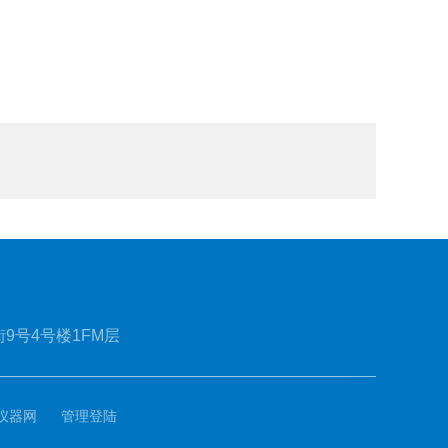
9号4号楼1FM层
仪器网
管理登陆