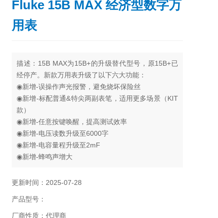
Fluke 15B MAX 经济型数字万
用表
描述：
15B MAX为15B+的升级替代型号，原15B+已
经停产。新款万用表升级了以下六大功能：
◉新增-误操作声光报警，避免烧坏保险丝
◉新增-标配普通&特尖两副表笔，适用更多场景（KIT
款）
◉新增-任意按键唤醒，提高测试效率
◉新增-电压读数升级至6000字
◉新增-电容量程升级至2mF
◉新增-蜂鸣声增大
更新时间：2025-07-28
产品型号：
厂商性质：代理商