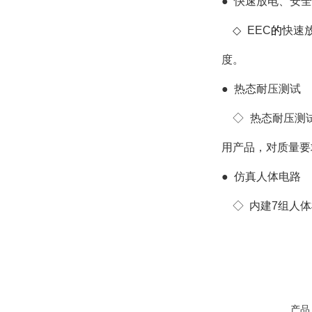
●
快速放电、安全
◇
EEC
的
快速
度。
●
热态耐压测试
◇
热态耐压测试
用产品，对质量要
●
仿真人体电路
◇
内建7组人体
产品