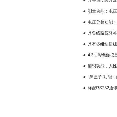
●
具备启动缓升及
●
测量功能：电压
●
电压分档功能：1.0
●
具备线路压降补
●
具有多组快捷组
●
4.3寸彩色触
●
键锁功能，人性
● "
黑匣子"功能
●
标配RS232通