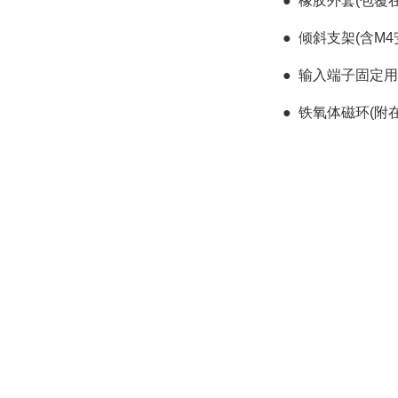
●
橡胶外套(包覆
●
倾斜支架(含M4
●
输入端子固定用螺
●
铁氧体磁环(附