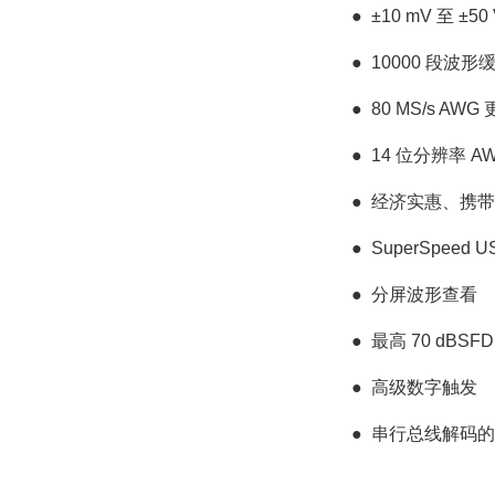
●
±10 mV 至 ±5
●
10000 段波形
●
80 MS/s AW
●
14 位分辨率 A
●
经济实惠、携带
●
SuperSpeed U
●
分屏波形查看
●
最高 70 dBSF
●
高级数字触发
●
串行总线解码的Pi