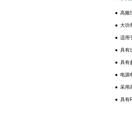
● 高
●
大功
●
适用
●
具有
●
具有
●
电源
●
采用
●
具有R