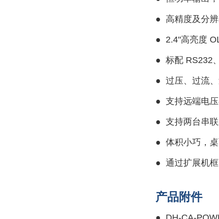
●
高精度及分辨率
●
2.4"高亮度 
●
标配 RS23
●
过压、过流、
●
支持远端电压
●
支持两台串联
●
体积小巧，桌
●
通过扩展机框
产品附件
●
DH-CA-POW