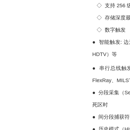
◇
支持 25
◇
存储深度最高
◇
数字触发
●
智能触发: 
HDTV）等
●
串行总线触
FlexRay、MIL
●
分段采集（S
死区时
●
间分段捕获符合
●
历史模式（His