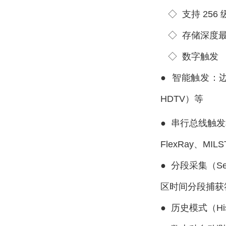
◇
支持 25
◇
存储深度最高
◇ 数字触发
●
智能触发：
HDTV）等
●
串行总线触发
FlexRay、MIL
●
分段采集（S
区时间分段捕获符合
●
历史模式（His