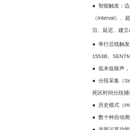
●
智能触发：边沿
（Interval）
沿、延迟、建立
●
串行总线触发
1553B、SENTMa
●
低本低噪声，电
●
分段采集（Se
死区时间分段捕
●
历史模式（His
●
数十种自动测量
●
波形运算功能