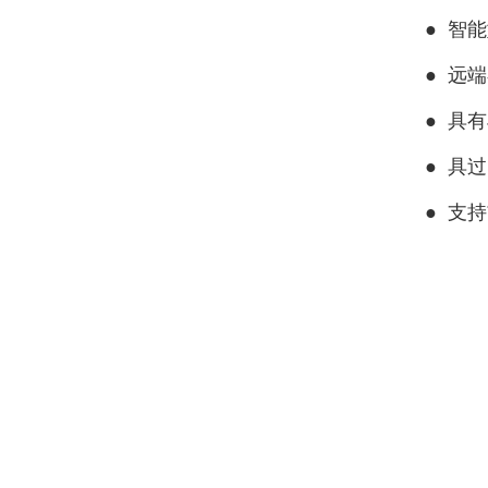
●
智能
●
远端
●
具有
●
具过
●
支持