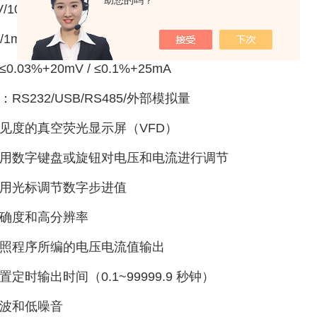
助您的吗？
V/10A/600W
/1mA
0.03%+20mV / ≤0.1%+25mA
：RS232/USB/RS485/外部模拟量
可见度的真空荧光显示屏（VFD）
用数字键盘或旋钮对电压和电流进行调节
用光标调节数字步进值
确度和高分辨率
照程序所编的电压电流值输出
置定时输出时间（0.1~99999.9 秒钟）
波和低噪音