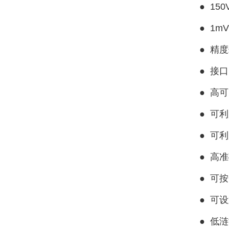
●
150
●
1mV
● 精度≤
●
接口
● 高
●
可利
●
可利
●
高准
●
可按
●
可设
●
低涟