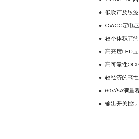
●
低噪声及纹波
●
CV/CC定电
●
较小体积节约
●
高亮度LED
●
高可靠性OCP
●
较经济的高性
●
60V/5A满
●
输出开关控制