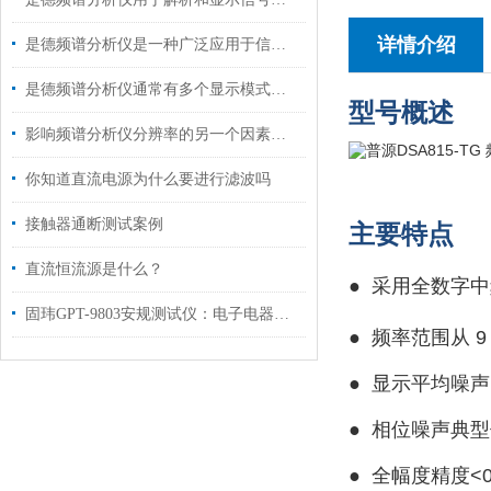
详情介绍
是德频谱分析仪是一种广泛应用于信号处理和通信领域的仪器
是德频谱分析仪通常有多个显示模式，包括对数型和线性型
型号概述
影响频谱分析仪分辨率的另一个因素是本地振荡器的频率稳定度
你知道直流电源为什么要进行滤波吗
接触器通断测试案例
主要特点
直流恒流源是什么？
● 采用全数字
固玮GPT-9803安规测试仪：电子电器产品安全测试的得力助手
●
频率范围从 9 k
●
显示平均噪声
●
相位噪声典型值达
●
全幅度精度<0.