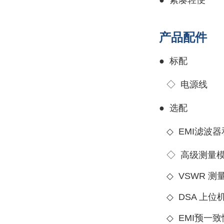
●
紧凑轻便
产品配件
●
标配
◇ 电源线
●
选配
◇
EMI滤波
◇
高级测量
◇
VSWR 测
◇
DSA 上位
◇
EMI预一