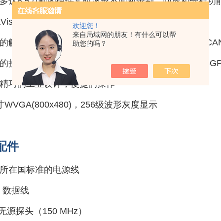
多达6.5万帧的硬件实时波形不间断录制、回放和分析功
raVision技术
欢迎您！
来自局域网的朋友！有什么可以帮
的触发和总线解码功能（并行、RS232、I2C、SPI、CA
助您的吗？
接口：USB Host&Device、LAN(LXI)、AUX、USB-
精巧的工业设计，便捷的操作
寸WVGA(800x480)，256级波形灰度显示
配件
所在国标准的电源线
B 数据线
套无源探头（150 MHz）