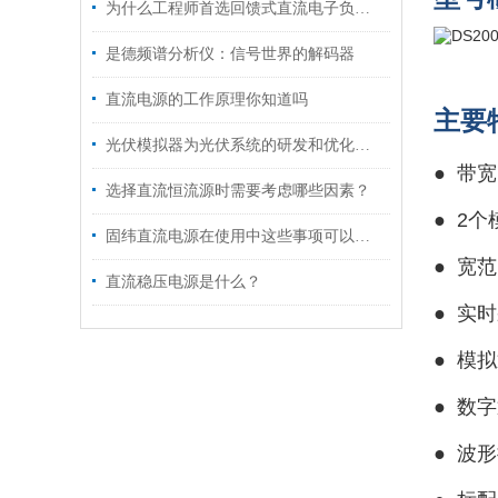
为什么工程师首选回馈式直流电子负载进行电源测试？
是德频谱分析仪：信号世界的解码器
直流电源的工作原理你知道吗
主要
光伏模拟器为光伏系统的研发和优化提供了高效的工具
● 带宽
选择直流恒流源时需要考虑哪些因素？
●
2个
固纬直流电源在使用中这些事项可以注意了
●
宽范
直流稳压电源是什么？
●
实时
●
模拟
●
数字
●
波形