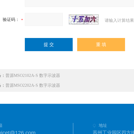
验证码：
请输入计算结果
条：
普源MSO2102A-S 数字示波器
条：
普源MSO2202A-S 数字示波器
箱
地址
icet@126.com
苏州工业园区四方街