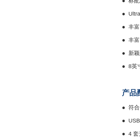
●
标配
●
Ult
●
丰富
●
丰富的
●
新颖
●
8英
产品
●
符合
●
US
●
4 