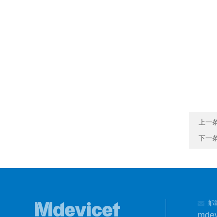
上一
下一
邮
mdev