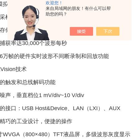
欢迎您！
模拟通道
来自局域网的朋友！有什么可以帮
助您的吗？
采样率达1 GSa/s
存储深度达24 Mpts
捕获率达30,000个波形每秒
6万帧的硬件实时波形不间断录制和回放功能
raVision技术
的触发和总线解码功能
声，垂直档位1 mV/div~10 V/div
的接口：USB Host&Device、LAN（LXI）、AUX
精巧的工业设计，便捷的操作
寸WVGA（800×480）TFT液晶屏，多级波形灰度显示