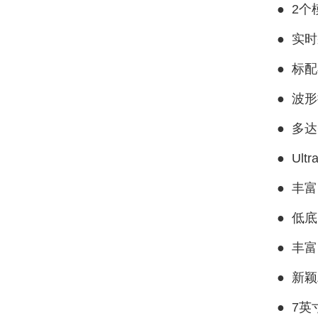
●
2个
●
实时
●
标配
●
波形
●
多达
●
Ult
●
丰富
●
低底噪
●
丰富
●
新颖
●
7英