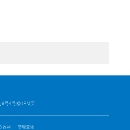
9号4号楼1FM层
仪器网
管理登陆