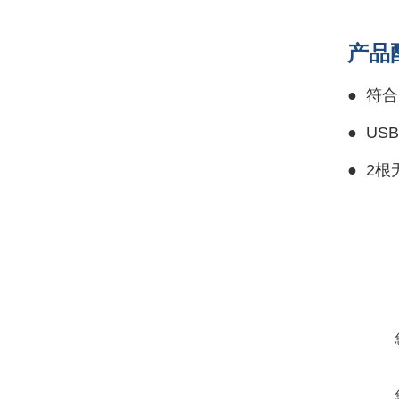
产品
●
符合
●
US
●
2根