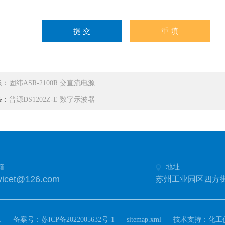
条：
固纬ASR-2100R 交直流电源
条：
普源DS1202Z-E 数字示波器
箱
地址
icet@126.com
苏州工业园区四方街
.
备案号：
技术支持：
苏ICP备2022005632号-1
sitemap.xml
化工