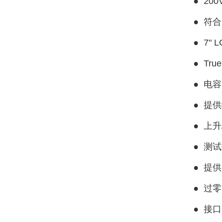
● 20
●
符合I
●
7"
●
Tr
●
电容
●
提供
●
上升
●
测试
●
提供
●
过零
●
接口：