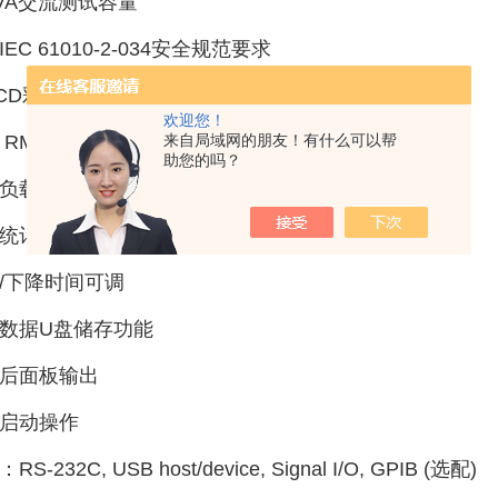
0VA交流测试容量
EC 61010-2-034安全规范要求
 LCD彩色显示屏
欢迎您！
ue RMS电流量测
来自局域网的朋友！有什么可以帮
助您的吗？
负载测试能力高达47μF
统计分析/扫描功能
/下降时间可调
数据U盘储存功能
后面板输出
启动操作
RS-232C, USB host/device, Signal I/O, GPIB (选配)